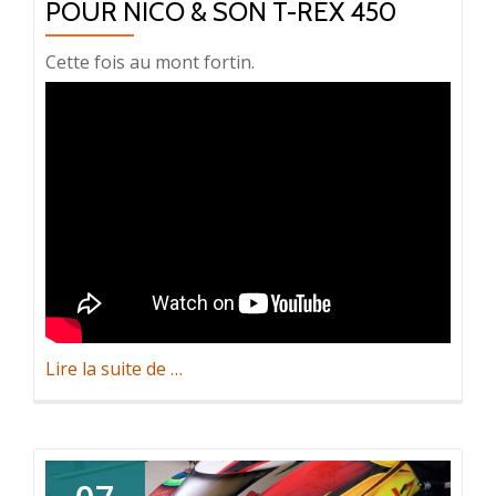
POUR NICO & SON T-REX 450
Cette fois au mont fortin.
à
Lire la suite de
…
propos
deNouvelle
scéance
indoor