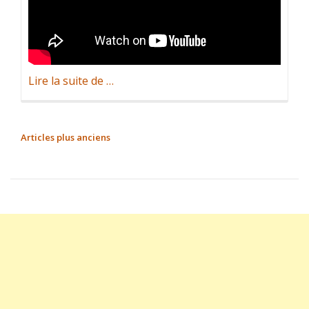
à
Lire la suite de
…
propos
deT-
REX
NAVIGATION
Articles plus anciens
450
DES
Dominator,
ARTICLES
séance
indoor
by
Nico