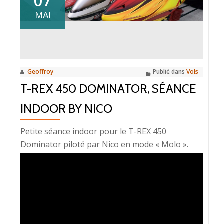
07
pour
MAI
Nico
&
son
T-
REX
Geoffroy
Publié dans
Vols
450
T-REX 450 DOMINATOR, SÉANCE
INDOOR BY NICO
Petite séance indoor pour le T-REX 450
Dominator piloté par Nico en mode « Molo ».