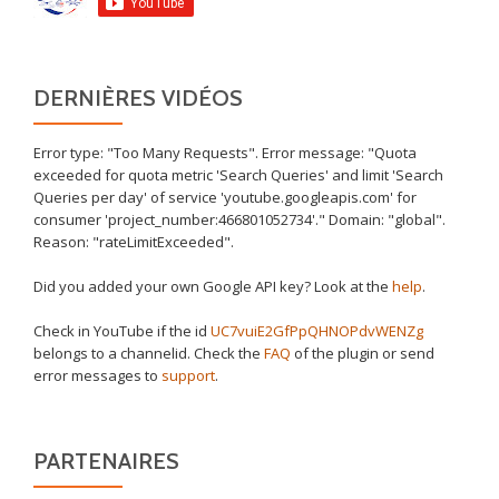
DERNIÈRES VIDÉOS
Error type: "Too Many Requests". Error message: "Quota
exceeded for quota metric 'Search Queries' and limit 'Search
Queries per day' of service 'youtube.googleapis.com' for
consumer 'project_number:466801052734'." Domain: "global".
Reason: "rateLimitExceeded".
Did you added your own Google API key? Look at the
help
.
Check in YouTube if the id
UC7vuiE2GfPpQHNOPdvWENZg
belongs to a channelid. Check the
FAQ
of the plugin or send
error messages to
support
.
PARTENAIRES