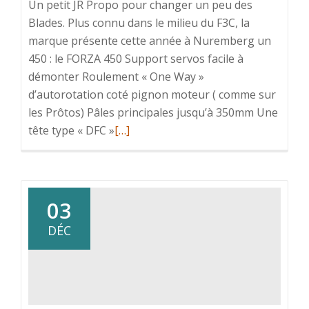
Un petit JR Propo pour changer un peu des
Blades. Plus connu dans le milieu du F3C, la
marque présente cette année à Nuremberg un
450 : le FORZA 450 Support servos facile à
démonter Roulement « One Way »
d’autorotation coté pignon moteur ( comme sur
les Prôtos) Pâles principales jusqu’à 350mm Une
En
tête type « DFC »
[…]
savoir
plus
surJR
Propo
03
Forza
DÉC
450