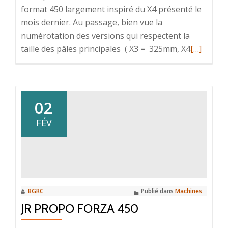
format 450 largement inspiré du X4 présenté le
mois dernier. Au passage, bien vue la
numérotation des versions qui respectent la
En
taille des pâles principales ( X3 = 325mm, X4
[…]
savoir
plus
surGaui
X3
02
FÉV
BGRC
Publié dans
Machines
JR PROPO FORZA 450