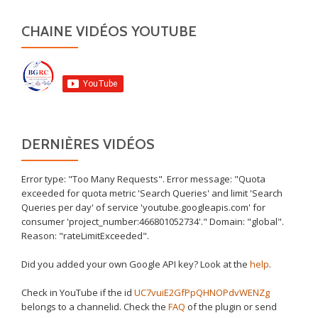
CHAINE VIDÉOS YOUTUBE
DERNIÈRES VIDÉOS
Error type: "Too Many Requests". Error message: "Quota
exceeded for quota metric 'Search Queries' and limit 'Search
Queries per day' of service 'youtube.googleapis.com' for
consumer 'project_number:466801052734'." Domain: "global".
Reason: "rateLimitExceeded".
Did you added your own Google API key? Look at the
help
.
Check in YouTube if the id
UC7vuiE2GfPpQHNOPdvWENZg
belongs to a channelid. Check the
FAQ
of the plugin or send