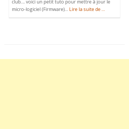
club…. voici un petit tuto pour mettre à jour le
à
micro-logiciel (Firmware)…
Lire la suite de
…
propos
deMise
à
Jour:
Radio
Spektrum
DX7s