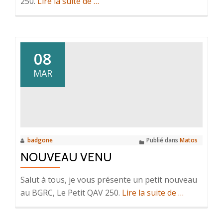
à
250.
Lire la suite de
…
propos
deLe
QAV
250
08
MAR
badgone
Publié dans
Matos
NOUVEAU VENU
Salut à tous, je vous présente un petit nouveau
à
au BGRC, Le Petit QAV 250.
Lire la suite de
…
propos
deNouveau