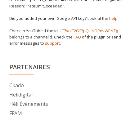
Reason: "rateLimitExceeded".
Did you added your own Google API key? Look at the
help
.
Check in YouTube if the id
UC7vuiE2GfPpQHNOPdvWENZg
belongs to a channelid. Check the
FAQ
of the plugin or send
error messages to
support
.
PARTENAIRES
Ckado
Helidigital
Héli Évènements
FFAM