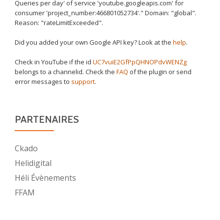
Queries per day' of service 'youtube.googleapis.com' for
consumer 'project_number:466801052734'." Domain: "global".
Reason: "rateLimitExceeded".
Did you added your own Google API key? Look at the
help
.
Check in YouTube if the id
UC7vuiE2GfPpQHNOPdvWENZg
belongs to a channelid. Check the
FAQ
of the plugin or send
error messages to
support
.
PARTENAIRES
Ckado
Helidigital
Héli Évènements
FFAM