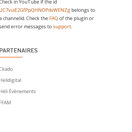
Check in YouTube if the id
UC7vuiE2GfPpQHNOPdvWENZg
belongs to
a channelid. Check the
FAQ
of the plugin or
send error messages to
support
.
PARTENAIRES
Ckado
Helidigital
Héli Évènements
FFAM