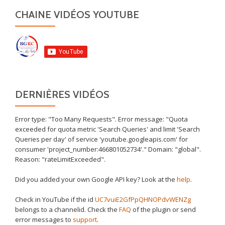
CHAINE VIDÉOS YOUTUBE
DERNIÈRES VIDÉOS
Error type: "Too Many Requests". Error message: "Quota
exceeded for quota metric 'Search Queries' and limit 'Search
Queries per day' of service 'youtube.googleapis.com' for
consumer 'project_number:466801052734'." Domain: "global".
Reason: "rateLimitExceeded".
Did you added your own Google API key? Look at the
help
.
Check in YouTube if the id
UC7vuiE2GfPpQHNOPdvWENZg
belongs to a channelid. Check the
FAQ
of the plugin or send
error messages to
support
.