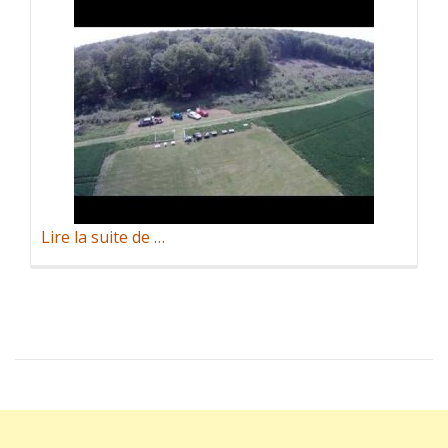
à
Lire la suite de
…
propos
deLa
lisière
vue
du
ciel