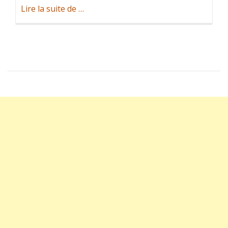
à
Lire la suite de
…
propos
deFélicitations!