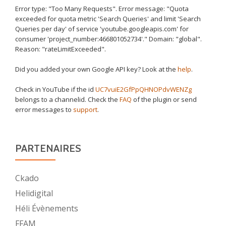
Error type: "Too Many Requests". Error message: "Quota
exceeded for quota metric 'Search Queries' and limit 'Search
Queries per day' of service 'youtube.googleapis.com' for
consumer 'project_number:466801052734'." Domain: "global".
Reason: "rateLimitExceeded".
Did you added your own Google API key? Look at the
help
.
Check in YouTube if the id
UC7vuiE2GfPpQHNOPdvWENZg
belongs to a channelid. Check the
FAQ
of the plugin or send
error messages to
support
.
PARTENAIRES
Ckado
Helidigital
Héli Évènements
FFAM