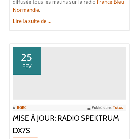
diffusée tous les matins sur la radio
France Bleu
Normandie
.
à
Lire la suite de
…
propos
deIntervention
du
BGRC
25
sur
FÉV
France
Bleu
Normandie
BGRC
Publié dans
Tutos
MISE À JOUR: RADIO SPEKTRUM
DX7S