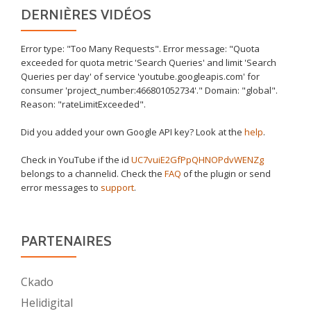
DERNIÈRES VIDÉOS
Error type: "Too Many Requests". Error message: "Quota
exceeded for quota metric 'Search Queries' and limit 'Search
Queries per day' of service 'youtube.googleapis.com' for
consumer 'project_number:466801052734'." Domain: "global".
Reason: "rateLimitExceeded".
Did you added your own Google API key? Look at the
help
.
Check in YouTube if the id
UC7vuiE2GfPpQHNOPdvWENZg
belongs to a channelid. Check the
FAQ
of the plugin or send
error messages to
support
.
PARTENAIRES
Ckado
Helidigital