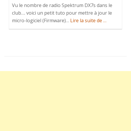
Vu le nombre de radio Spektrum DX7s dans le
club…. voici un petit tuto pour mettre à jour le
à
micro-logiciel (Firmware)…
Lire la suite de
…
propos
deMise
à
Jour:
Radio
Spektrum
DX7s