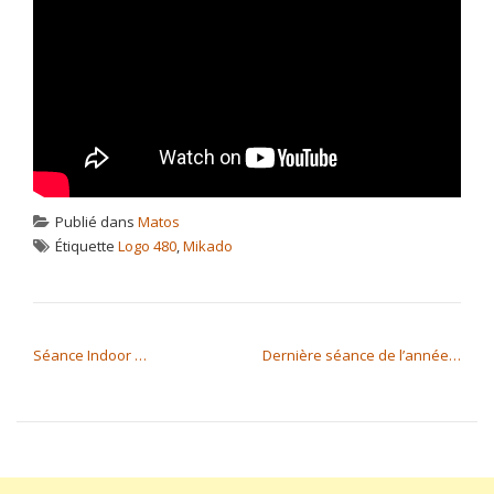
Publié dans
Matos
Étiquette
Logo 480
,
Mikado
NAVIGATION DE L’ARTICLE
Séance Indoor …
Dernière séance de l’année…