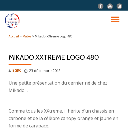
fa-
fa-
fa-
facebook
youtube
rss-
Aller
squar
au
DÉ
contenu
LA
Accueil
>
Matos
>
Mikado XXtreme Logo 480
NA
MIKADO XXTREME LOGO 480
BGRC
23 décembre 2013
Une petite présentation du dernier né de chez
Mikado…
Comme tous les XXtreme, il hérite d’un chassis en
carbone et de la célèbre canopy orange et jaune en
forme de carapace.