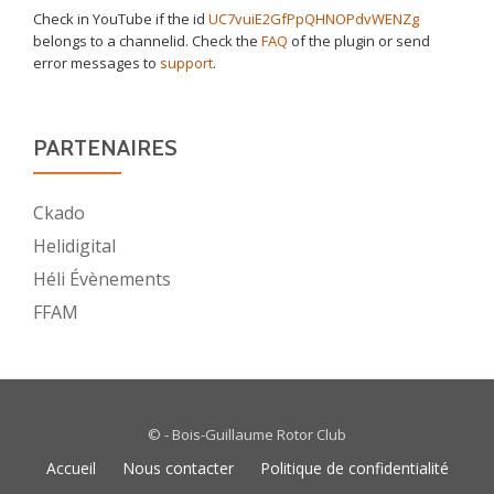
Check in YouTube if the id
UC7vuiE2GfPpQHNOPdvWENZg
belongs to a channelid. Check the
FAQ
of the plugin or send
error messages to
support
.
PARTENAIRES
Ckado
Helidigital
Héli Évènements
FFAM
© - Bois-Guillaume Rotor Club
Menu
Accueil
Nous contacter
Politique de confidentialité