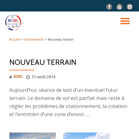
fa-
fa-
fa-
facebook
youtube
rss-
Aller
squar
au
DÉ
contenu
LA
Accueil
>
Evènements
>
Nouveau terrain
NA
NOUVEAU TERRAIN
BGRC
31 août 2014
Aujourd’hui, séance de test d’un éventuel futur
terrain. Le domaine de vol est parfait mais reste à
régler les problèmes de stationnement, la création
et l’entretien d’une zone d’envol……