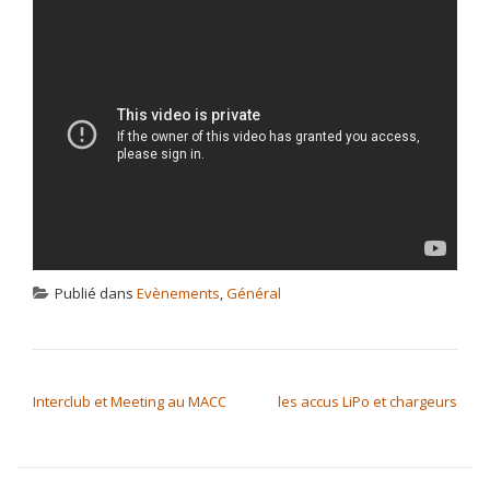
Publié dans
Evènements
,
Général
NAVIGATION DE L’ARTICLE
Interclub et Meeting au MACC
les accus LiPo et chargeurs