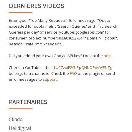
DERNIÈRES VIDÉOS
Error type: "Too Many Requests". Error message: "Quota
exceeded for quota metric 'Search Queries' and limit 'Search
Queries per day' of service 'youtube.googleapis.com' for
consumer 'project_number:466801052734'." Domain: "global".
Reason: "rateLimitExceeded".
Did you added your own Google API key? Look at the
help
.
Check in YouTube if the id
UC7vuiE2GfPpQHNOPdvWENZg
belongs to a channelid. Check the
FAQ
of the plugin or send
error messages to
support
.
PARTENAIRES
Ckado
Helidigital