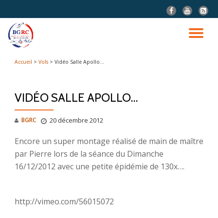
fa-
fa-
fa-
facebook
youtube
rss-
Aller
squar
au
DÉ
contenu
LA
Accueil
>
Vols
>
Vidéo Salle Apollo…
NA
VIDÉO SALLE APOLLO…
BGRC
20 décembre 2012
Encore un super montage réalisé de main de maître
par Pierre lors de la séance du Dimanche
16/12/2012 avec une petite épidémie de 130x….
http://vimeo.com/56015072